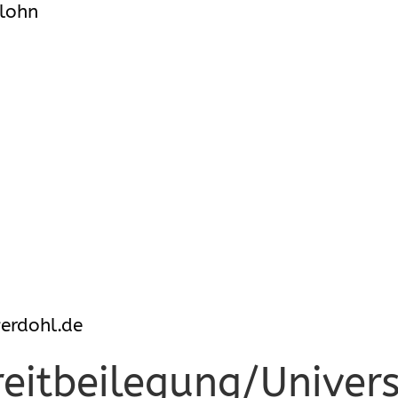
rlohn
erdohl.de
reit­beilegung/Univer